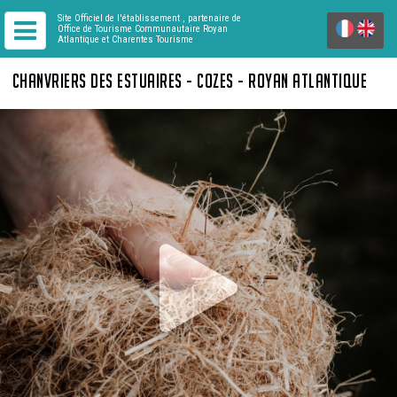
Site Officiel de l'établissement
, partenaire de
Office de Tourisme Communautaire Royan
Atlantique
et Charentes Tourisme
CHANVRIERS DES ESTUAIRES - COZES - ROYAN ATLANTIQUE